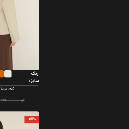
رنگ
سایز
کت بیما- ima – 331
تومان
4.298.000
-65%