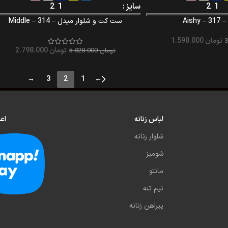
1
2
سایز
1
2
Aish
ست کت و شلوار میدل – Middle – 314
تومان
1.598.000
تومان
2.798.000
تومان
5.828.000
→
3
2
1
←
لباس زنانه
اع
شلوار زنانه
شومیز
مانتو
نیم تنه
پیراهن زنانه