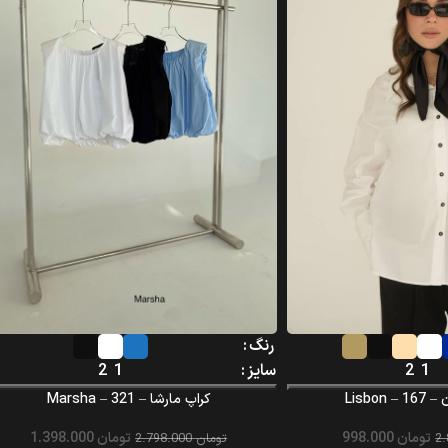
رنگ
1
2
سایز
1
2
Lisbo
کراپ مارشا – Marsha – 321
تومان
998.000
تومان
1.398.000
تومان
2.798.000