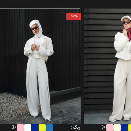
-52%
رنگ
+3
+3