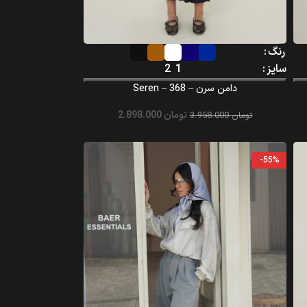
رنگ
سایز
1
2
دامن سرن – Seren – 368
تومان
2.898.000
تومان
3.958.000
-55%