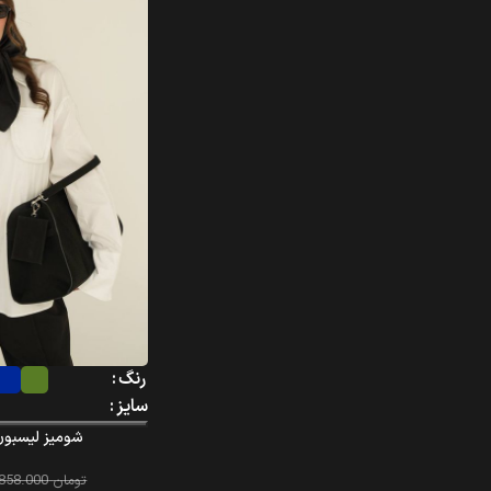
رنگ
سایز
شومیز لیسبون – n – 167
تومان
2.858.000