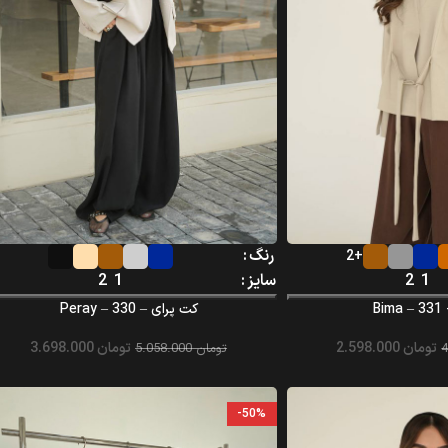
رنگ
+2
1
2
سایز
1
2
B
کت پرای – Peray – 330
تومان
2.598.000
تومان
3.698.000
تومان
5.058.000
-50%