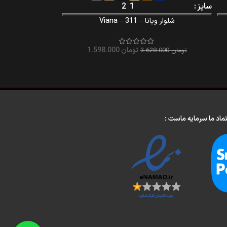
سایز
1
2
شلوار ویانا – Viana – 311
تومان
1.598.000
تومان
3.628.000
تماد ما سرمایه ماست :