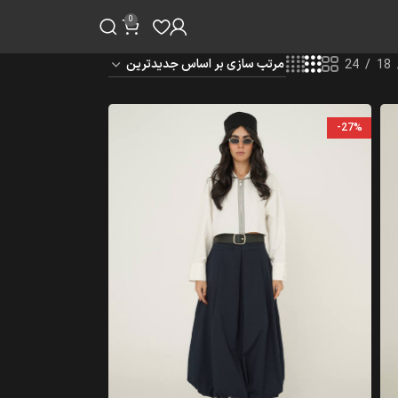
0
24
18
-27%