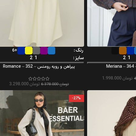
رنگ
+6
1
2
سایز
1
2
Me
پیراهن و رویه رومنس – Romance – 352
تومان
1.998.000
تومان
3.298.000
تومان
6.378.000
-27%