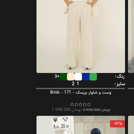
رنگ
+3
سایز
1
2
وست و شلوار بریسک – Brisk – 171
تومان
1.998.000
تومان
5.998.000
-31%