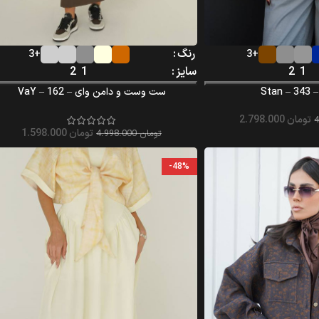
رنگ
+3
+3
1
2
سایز
1
2
Sta
ست وست و دامن وای – VaY – 162
تومان
2.798.000
تومان
1.598.000
تومان
4.998.000
-48%