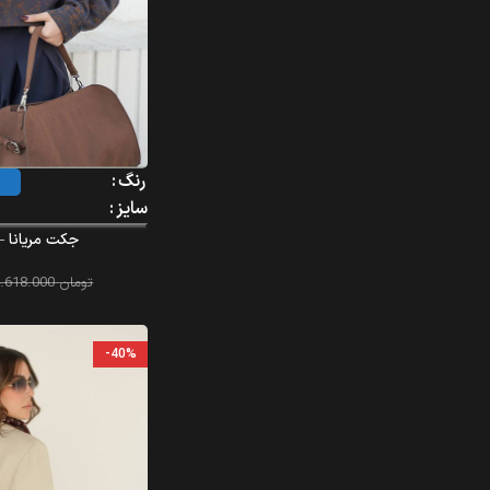
رنگ
سایز
جکت مریانا – riana – 364
تومان
4.618.000
-40%