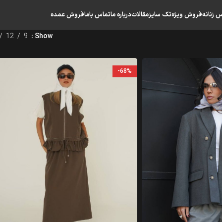
س زنانه
فروش ویژه
تک سایز
مقالات
درباره ما
تماس باما
فروش عمده
12
9
Show
-68%