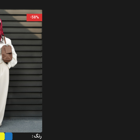
-58%
رنگ