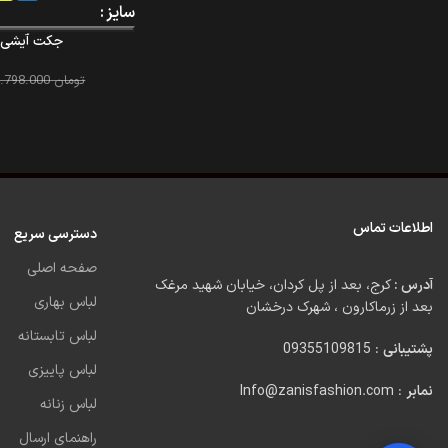
سایز
جکت آیشی – y – 317
تومان
3.798.000
اطلاعات تماس
دسترسی سریع
صفحه اصلی
آدرس :
کرج، بعد از پل کردان، خیابان شهید مرغک
لباس بهاری
بعد از زرماکارون ، شهرک درخشان
لباس تابستانه
پشتیبانی
: 09355109815
لباس پاییزی
نمابر
: Info@zanisfashion.com
لباس زنانه
راهنمای ارسال