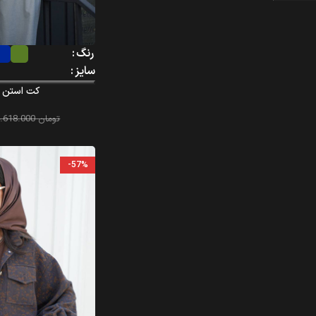
رنگ
سایز
کت استن – n – 343
تومان
4.618.000
-57%