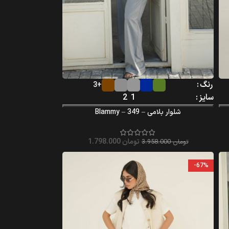
رنگ
+3
سایز
1
2
شلوار بلامی – Blammy – 349
تومان
1.798.000
تومان
3.958.000
-67%