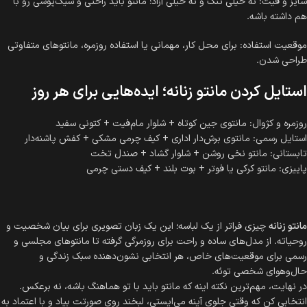
سایز و فیت: نه خیلی تنگ و نه خیلی آزاد؛ مانتو باید راحتی و شیک‌پوشی رو با
هم داشته باشه.
موقعیت استفاده: برای محل کار، مهمانی یا استفاده روزمره، مانتوهای متفاوتی
طراحی شدن.
استایل کردن مانتو زنانه؛ ایده‌هایی برای هر روز
روزمره و کژوال: مانتوی جین کوتاه + شلوار مام‌فیت + کتونی سفید
استایل رسمی: مانتوی برش‌دار اداری + کیف چرمی مشکی + کفش پاشنه‌دار
تابستانی: مانتو نخی روشن + شلوار گشاد + صندل تخت
پاییزی: مانتو کرکی یا فوتر + بوت بلند + کیف دستی چرمی
مانتو زنانه
چیزی فراتر از یک لباسه؛ این یک زبان تصویری برای بیان شخصیت و
روحیاته. از مدل‌های ساده و راحت برای روزمرگی گرفته تا مانتوهای مجلسی و
رسمی برای موقعیت‌های خاص، هر انتخابی نشون‌دهنده سبک زندگی و
حال‌وهوای شخصی توئه.
در نهایت، مهم‌ترین نکته اینه که مانتو باید با تو هماهنگ باشه، نه برعکس.
انتخابی کن که وقتی جلوی آینه می‌ایستی، لبخند روی صورتت بیاد و با اعتماد به