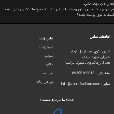
نفس وارد روزت بشی.
می‌خوای برات همین متن رو هم با تایتل سئو و توضیح متا تکمیل کنم تا آماده
استفاده توی یوست باشه؟
اطلاعات تماس
لباس زنانه
شلوار زنانه
آدرس :
کرج، بعد از پل کردان،
شومیز
خیابان شهید مرغک
بعد از زرماکارون ، شهرک درخشان
مانتو
نیم تنه
پشتیبانی
: 09355109815
پیراهن زنانه
نمابر
: Info@zanisfashion.com
اعتماد ما سرمایه ماست :