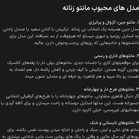
مدل‌ های محبوب مانتو زنانه
۱. مانتو جین؛ کژوال و پرانرژی
مدل جین همیشه یک انتخاب بی‌ زمانه‌. ترکیبش با کتانی سفید یا صندل راحتی،
یه استایل روزمره و شهری میسازه که هیچوقت از مد نمیافته. این مدل برای
دانشجوها و خانم‌هایی که روزهای پرجنب‌وجوش دارن، عالیه.
۲. مانتوهای اداری و رسمی
برای موقعیتهای کاری یا جلسات جدی، مانتوهای برش‌ دار با یقه‌های کلاسیک
بهترین گزینه‌ هستن. ترکیبش با کیف چرمی و کفش پاشنه‌ دار، هم اعتماد به
نفست رو بالا میبره و هم ظاهرت رو حرفه‌ ای و متمایز نشون میده.
۳. مانتوهای طرح‌ دار و چهارخانه
اگر دنبال ظاهری متفاوتی، مانتوهای چهارخانه یا با طرح‌های گرافیکی انتخابی
جسورانه‌ هست. این مدلها استایل دوستانه و راحت میسازن و برای کافه‌ گردی یا
مهمانیهای غیررسمی، خیلی کاربرد دارن.
۴. مانتوهای تابستانی و خنک
مانتو های نخی و لینن، سبک و راحتن و اجازه میدن پوست نفس بکشه. برای
روزهای گرم سال عالین و وقتی با رنگ‌ های روشن ست بشن، شادابی بیشتری به