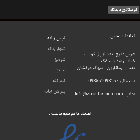
اطلاعات تماس
لباس زنانه
شلوار زنانه
آدرس :
کرج، بعد از پل کردان،
شومیز
خیابان شهید مرغک
بعد از زرماکارون ، شهرک درخشان
مانتو
نیم تنه
پشتیبانی
: 09355109815
پیراهن زنانه
نمابر
: Info@zanisfashion.com
اعتماد ما سرمایه ماست :