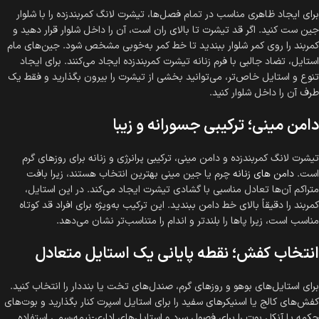
برای ایجاد ظاهری مناسب در تمام فصل‌ها، تیشرت لانگ کمربندزده را با شلوار
جین ست کنید. اگر قد تیشرت تا بالای ران است، آن را داخل شلوار قرار دهید و
کمربند را روی کمر شلوار ببندید تا خط کمر به‌خوبی مشخص شود. جین‌های مام
استایل، تضاد جالبی با فرم زنانه تیشرت کمربندزده ایجاد می‌کنند. برای ایجاد
تنوع و استایل خاص‌تر، می‌توانید بخشی از تیشرت را بیرون بگذارید و فقط یک
طرف آن را داخل شلوار کنید.
دامن مینی؛ ترکیبی جسورانه و زیبا
تیشرت لانگ کمربندزده و دامن مینی، ترکیبی پرانرژی و زنانه برای روزهای گرم
است.
دامن‌ های زنانه
چرم یا جین مینی بهترین انتخاب هستند، زیرا بافت
متراکم آن‌ها تعادل مناسبی با گشادی تیشرت ایجاد می‌کند. در این استایل،
کمربند را دقیقاً بالای خط دامن ببندید. این ترکیب به‌ویژه برای افراد قد کوتاه
مناسب است، زیرا پاها را بلندتر و اندام را متناسب‌تر نشان می‌دهد.
انتخاب کفش؛ نقطه پایانی یک استایل متعادل
برای استایل‌های بوهو و روزهای گرم، صندل‌های تخت یا بنددار را انتخاب کنید.
کفش‌های کالج یا اسنیکرهای سفید را برای استایل اسپرت کنار بگذارید و بوت‌های
چکمه یا آنکل بوت را برای فصول سرد و استایل‌های اداری-نیمه‌رسمی استفاده