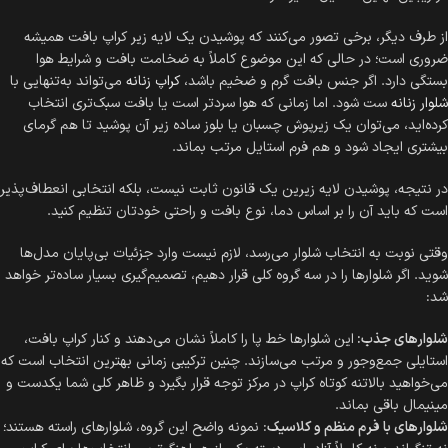
از طرف دیگر، برخی تصور می‌کنند که پوشیدن یک لایه زیر کراپ بافت همیشه
ضروری است؛ در حالی‌ که این موضوع کاملاً به ضخامت بافت و شرایط هوا
بستگی دارد. اگر جنس بافت گرم و ضخیم باشد،
کراپ زنانه
می‌تواند به‌تنهایی با
شلوار زنانه
ست شود. اما زمانی که هوا سردتر است یا بافت سبک‌تری انتخاب
کرده‌اید، می‌توان یک زیرپوش چسبان یا بلوز ساده زیر آن پوشید تا هم گرمای
بیشتری ایجاد شود و هم فرم استایل مرتب بماند.
در نتیجه، پوشیدن لایه زیرین یک قانون ثابت نیست، بلکه انتخابی انعطاف‌پذیر
است که باید آن را بر اساس دما، نوع بافت و راحتی خودتان تنظیم کنید.
وقتی نوبت به انتخاب شلوار می‌رسد، لازم نیست وارد جزئیات بی‌پایان مدل‌ها
شوید. اگر شلوارها را در سه گروه کلی قرار دهیم، تصمیم‌گیری بسیار ساده‌تر خواهد
شد:
شلوارهای جذب:
این شلوارها خط پا را کاملاً نشان می‌دهند و کنار کراپ بافت،
استایلی جمع‌وجور و مرتب می‌سازند. چنین ترکیبی زمانی بهترین انتخاب است که
می‌خواهید بالاتنه کوتاه کراپ در مرکز توجه قرار بگیرد و ظاهر کلی شما یکدست و
مینیمال باقی بماند.
شلوارهای با فرم منظم و کلاسیک
: نمونه واضح این گروه، شلوارهای راسته هستند؛