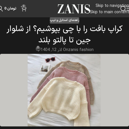
Skip to navigation
0
تومان
0
Skip to main content
راهنمای استایل و تیپ
کراپ بافت را با چی بپوشیم؟ از شلوار
جین تا پالتو بلند
0
zanis fashion
On آذر 12, 1404