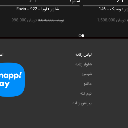
1
2
سایز
1
2
شلوار فاویا – Favia – 922
تومان
1.598.000
تومان
998.000
تومان
3.078.000
لباس زنانه
اع
شلوار زنانه
شومیز
مانتو
نیم تنه
پیراهن زنانه