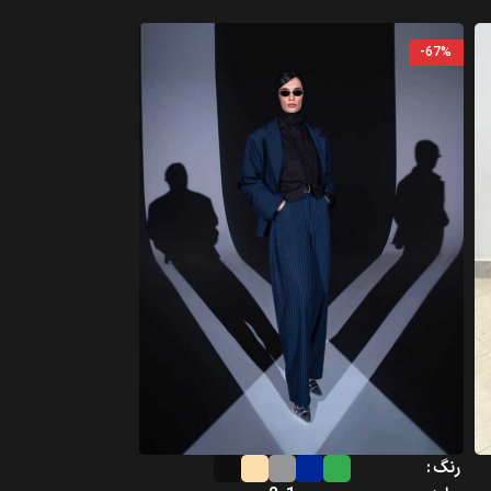
-65%
-67%
رنگ
رنگ