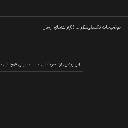
توضیحات تکمیلی
نظرات (0)
راهنمای ارسال
آبی روشن
,
زرد
,
سرمه ای
,
سفید
,
صورتی
,
قهوه ای
,
م