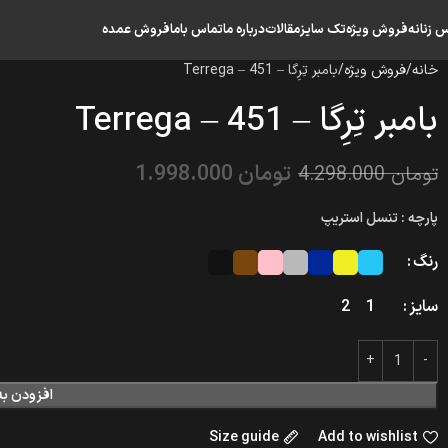
س زنانه
فروش ویژه
تک سایز
مقالات
درباره ما
تماس باما
فروش عمده
خانه
فروش ویژه
بامبر تِرِگا – Terrega – 451
بامبر تِرِگا – Terrega – 451
تومان
1.998.000
تومان
4.298.000
پارچه : تنسل استریپ
رنگ
سایز
2
1
افزودن به
Size guide
Add to wishlist