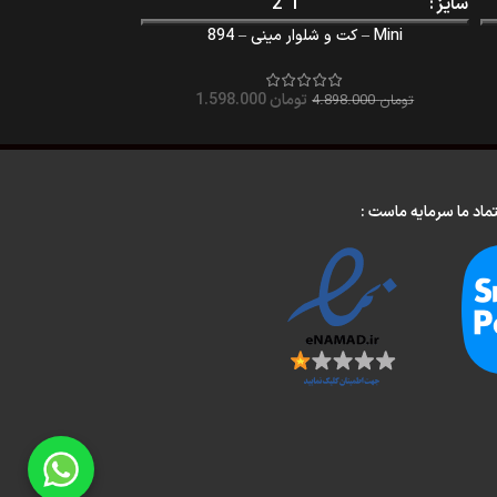
سایز
1
2
سایز
Mini – کت و شلوار مینی – 894
پیراهن تنیس گرل – – 834
تومان
2.528.000
تومان
1.598.000
تومان
4.898.000
تماد ما سرمایه ماست :