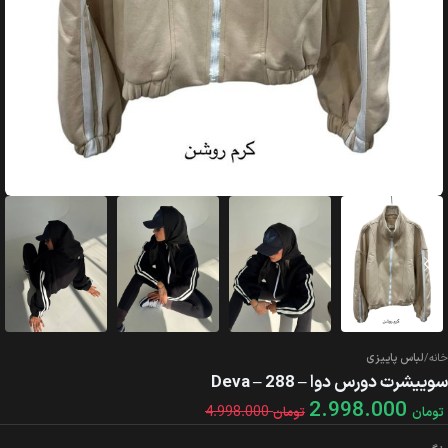
خانه
لباس پاییزی
سوییشرت دورس دوا – Deva – 288
2.998.000
4.998.000
تومان
تومان