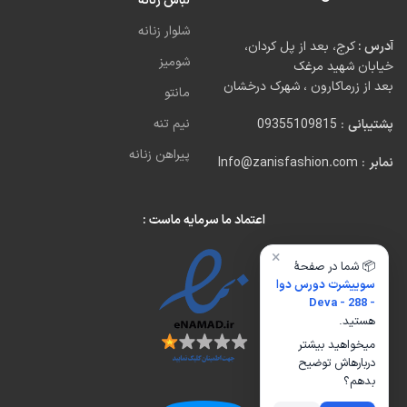
لباس زنانه
شلوار زنانه
آدرس :
کرج، بعد از پل کردان،
شومیز
خیابان شهید مرغک
بعد از زرماکارون ، شهرک درخشان
مانتو
نیم تنه
پشتیبانی
: 09355109815
پیراهن زنانه
نمابر
: Info@zanisfashion.com
اعتماد ما سرمایه ماست :
×
📦 شما در صفحهٔ
سوییشرت دورس دوا
- Deva - 288
هستید.
میخواهید بیشتر
دربارهاش توضیح
بدهم؟