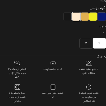
رنگ
کرم روشن
سایز
1
2
1
صاف
30˚
از مایع سفید کننده
اتو در دمای متوسط
شستن در دمای ۳۰
استفاده نشود
درجه سانتی‌گراد یا
کمتر
P
خشک شویی شود، با
خشک کردن بدون خط
امکان استفاده از
هر حلالی به جز
اتو
خشک‌کن با دمای
تتراکلرواتیلن
متعادل