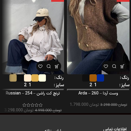
رنگ
رنگ
سایز
1
2
سایز
1
2
وست آردا – 260 – Arda
ترنچ کت راشن – Russian – 254
تومان
1.798.000
تومان
3.298.000
تومان
3.298.000
تومان
4.998.000
اطلاعات تماس