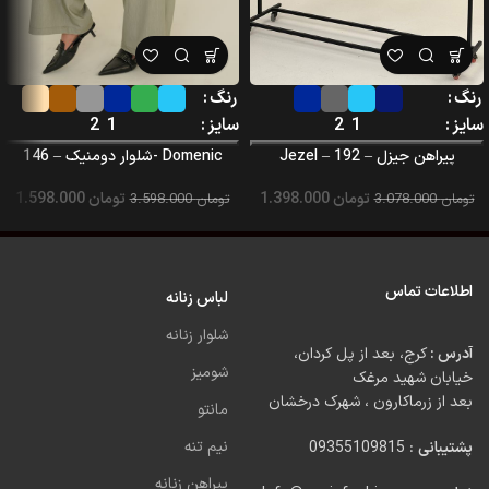
رنگ
رنگ
سایز
1
2
سایز
1
2
پیراهن جیزل – Jezel – 192
Domenic -شلوار دومنیک – 146
تومان
1.398.000
تومان
1.598.000
تومان
3.078.000
تومان
3.598.000
اطلاعات تماس
لباس زنانه
شلوار زنانه
آدرس :
کرج، بعد از پل کردان،
شومیز
خیابان شهید مرغک
بعد از زرماکارون ، شهرک درخشان
مانتو
نیم تنه
پشتیبانی
: 09355109815
پیراهن زنانه