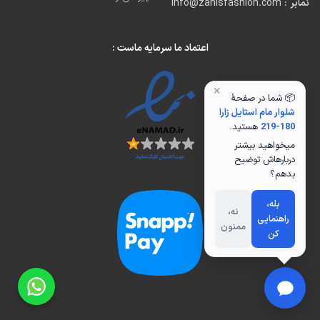
نمابر
: Info@zanisfashion.com
اعتماد ما سرمایه ماست :
×
📦 شما در صفحهٔ
شلوار مام استایل زارا
180-219
هستید.
میخواهید بیشتر
دربارهاش توضیح
بدهم؟
بله،
نه،
راهنمایی
ممنون
کن