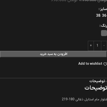
تومان
998.000
تومان
1.998.000
سایز
38
36
رنگ
افزودن به سبد خرید
Add to wishlist
توضیحات
توضیحات
شلوار مام استایل ذغالی 180-219