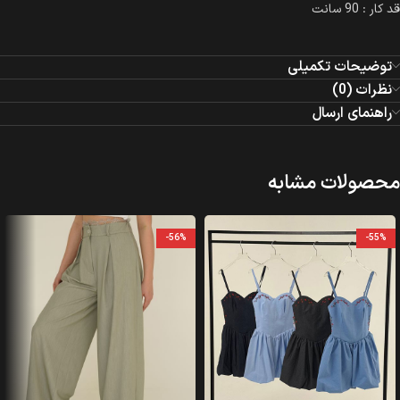
قد کار : 90 سانت
توضیحات تکمیلی
نظرات (0)
راهنمای ارسال
محصولات مشابه
-56%
-55%