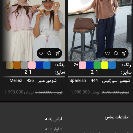
رنگ
رنگ
+2
سایز
1
2
سایز
1
2
شومیز اسپارکیش – Sparkish – 444
شومیز ملیز – Meliez – 436
تومان
1.998.000
تومان
1.998.000
تومان
3.598.000
تومان
3.598.000
اطلاعات تماس
لباس زنانه
شلوار زنانه