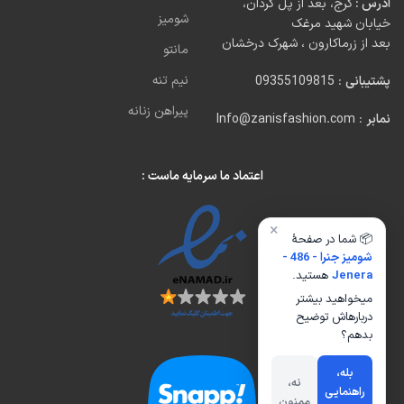
آدرس :
کرج، بعد از پل کردان،
شومیز
خیابان شهید مرغک
بعد از زرماکارون ، شهرک درخشان
مانتو
نیم تنه
پشتیبانی
: 09355109815
پیراهن زنانه
نمابر
: Info@zanisfashion.com
اعتماد ما سرمایه ماست :
×
📦 شما در صفحهٔ
شومیز جنرا - 486 -
Jenera
هستید.
میخواهید بیشتر
دربارهاش توضیح
بدهم؟
بله،
نه،
راهنمایی
ممنون