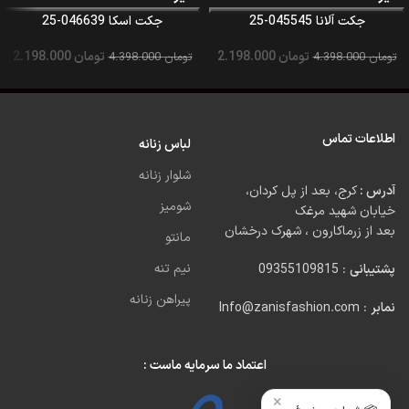
جکت آلانا 045545-25
جکت اسکا 046639-25
تومان
2.198.000
تومان
2.198.000
تومان
4.398.000
تومان
4.398.000
اطلاعات تماس
لباس زنانه
شلوار زنانه
آدرس :
کرج، بعد از پل کردان،
شومیز
خیابان شهید مرغک
بعد از زرماکارون ، شهرک درخشان
مانتو
نیم تنه
پشتیبانی
: 09355109815
پیراهن زنانه
نمابر
: Info@zanisfashion.com
اعتماد ما سرمایه ماست :
×