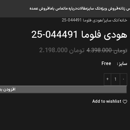
س زنانه
فروش ویژه
تک سایز
مقالات
درباره ما
تماس باما
فروش عمده
خانه
تک سایز
هودی فلوما 044491-25
هودی فلوما 044491-25
تومان
2.198.000
تومان
4.398.000
سایز
Free
افزودن به
Add to wishlist