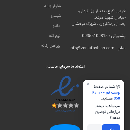
شلوار زنانه
آدرس :
کرج، بعد از پل کردان،
شومیز
خیابان شهید مرغک
بعد از زرماکارون ، شهرک درخشان
مانتو
نیم تنه
پشتیبانی
: 09355109815
پیراهن زنانه
نمابر
: Info@zanisfashion.com
اعتماد ما سرمایه ماست :
×
📦 شما در صفحهٔ
وست فم - Fam -
350
هستید.
میخواهید بیشتر
دربارهاش توضیح
بدهم؟
بله،