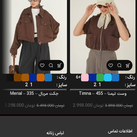
رنگ
رنگ
+6
سایز
1
2
سایز
1
2
وست تیمنا – Timna – 455
جکت مریال – Merial – 335
تومان
2.998.000
تومان
3.298.000
تومان
3.898.000
تومان
5.498.000
اطلاعات تماس
لباس زنانه