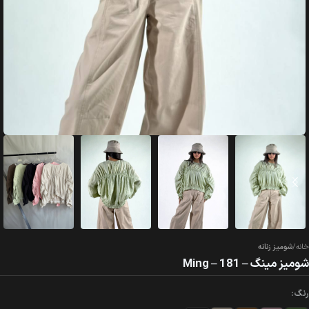
خانه
شومیز زنانه
شومیز مینگ – Ming – 181
رنگ