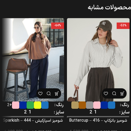
محصولات مشابه
-64%
-53%
رنگ
رنگ
+2
سایز
1
2
سایز
1
2
شومیز باترکاپ – Buttercup – 416
شومیز اسپارکیش – Sparkish – 444