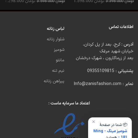
تومان
1.598.000
تومان
1.298.000
تومان
3.398.000
تومان
3.598.000
اطلاعات تماس
لباس زنانه
شلوار زنانه
آدرس :
کرج، بعد از پل کردان،
شومیز
خیابان شهید مرغک
بعد از زرماکارون ، شهرک درخشان
مانتو
نیم تنه
پشتیبانی
: 09355109815
پیراهن زنانه
نمابر
: Info@zanisfashion.com
اعتماد ما سرمایه ماست :
×
📦 شما در صفحهٔ
شومیز مینگ - Ming
- 181
هستید.