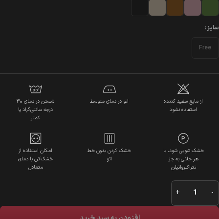
سایز
Free
30˚
از مایع سفید کننده
اتو در دمای متوسط
شستن در دمای ۳۰
استفاده نشود
درجه سانتی‌گراد یا
کمتر
P
خشک شویی شود، با
خشک کردن بدون خط
امکان استفاده از
هر حلالی به جز
اتو
خشک‌کن با دمای
تتراکلرواتیلن
متعادل
افزودن به سبد خرید